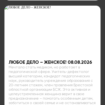
ЛЮБОЕ ДЕЛО – ЖЕНСКОЕ! 08.08.2026
Мечтала стать медиком, но работает в
педагогической сфере. Учитель-дефектолог
высшей категории, кандидат педагогических
наук, руководитель учреждения образования с
20-летним стажем, член правления Брестской
областной организации БСЖ. Эта активная и
целеустремленная женщина верит в свое
предназначение – помогать особенным детям,
заботиться о своей семье и не останавливаться