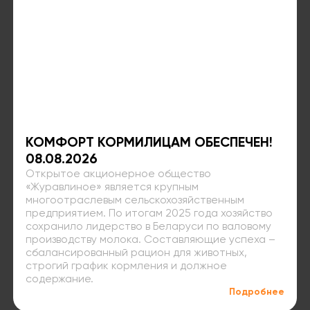
КОМФОРТ КОРМИЛИЦАМ ОБЕСПЕЧЕН!
08.08.2026
Открытое акционерное общество
«Журавлиное» является крупным
многоотраслевым сельскохозяйственным
предприятием. По итогам 2025 года хозяйство
сохранило лидерство в Беларуси по валовому
производству молока. Составляющие успеха –
сбалансированный рацион для животных,
строгий график кормления и должное
содержание.
Подробнее