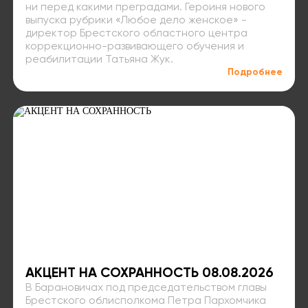
ни перед какими преградами. Героиня нового
выпуска рубрики «Любое дело женское» -
директор Брестского областного центра
коррекционно-развивающего обучения и
реабилитации Татьяна Жук.
Подробнее
АКЦЕНТ НА СОХРАННОСТЬ 08.08.2026
В Барановичах под председательством главы
Брестского облисполкома Петра Пархомчика