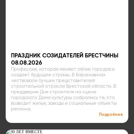
ПРАЗДНИК СОЗИДАТЕЛЕЙ БРЕСТЧИНЫ
08.08.2026
Профессия, которая меняет облик городов и
создает будущее страны. В Барановичах
чествовали лучших представителей
строительной отрасли Брестской области. В
преддверии Дня строителя на сцене
городского Дома культуры собрались те, кто
возводит жилье, заводы и социальные объекты
региона.
Подробнее